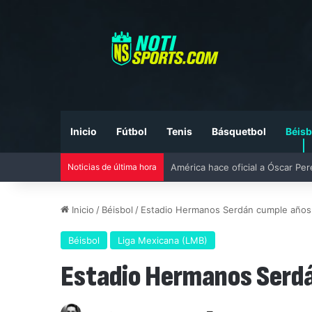
Inicio
Fútbol
Tenis
Básquetbol
Béisb
Noticias de última hora
Liga MX vs MLS All-Star Game 20
Inicio
/
Béisbol
/
Estadio Hermanos Serdán cumple años
Béisbol
Liga Mexicana (LMB)
Estadio Hermanos Serd