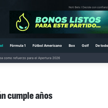
Noti Bets I Decide con confianz
ol
Fórmula 1
Fútbol Americano
Box
Golf
De todo
26: previa, fecha, horario, convocados y todo lo que debes saber
án cumple años