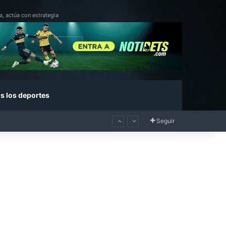
a, actúa con estrategia
s los deportes
Seguir