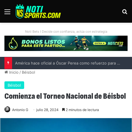
Menú
B
Noti Bets I Decide con confianza, actúa con estrategia
Inicio
/
Béisbol
Béisbol
Comienza el Torneo Nacional de Béisbol
Antonio G
julio 28, 2024
2 minutos de lectura