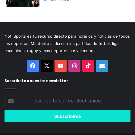
Noti Sports es tu recurso directo para horarios y noticias de todos
los deportes. Mantente al día con los partidos de fútbol, liga,
champions, rugby y más deportes a nivel mundial.
Facebook
X
YouTube
Instagram
TikTok
Correo
electrónico
Suscríbete a nuestro newsletter
Escribe
tu
correo
electrónico