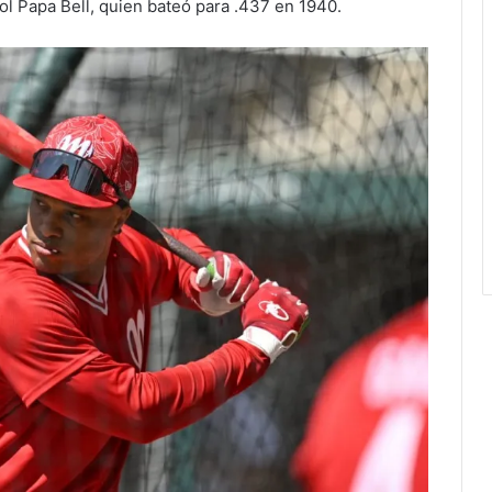
l Papa Bell, quien bateó para .437 en 1940.