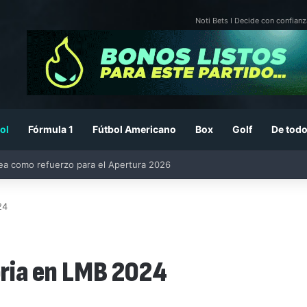
Noti Bets I Decide con confianz
ol
Fórmula 1
Fútbol Americano
Box
Golf
De todo
26: previa, fecha, horario, convocados y todo lo que debes saber
24
oria en LMB 2024