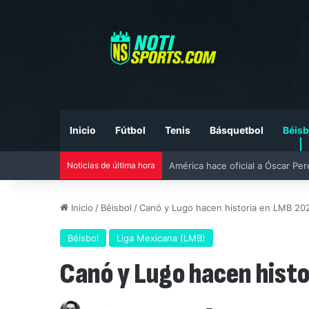
Inicio
Fútbol
Tenis
Básquetbol
Béisb
Noticias de última hora
Liga MX vs MLS All-Star Game 20
Inicio
/
Béisbol
/
Canó y Lugo hacen historia en LMB 20
Béisbol
Liga Mexicana (LMB)
Canó y Lugo hacen hist