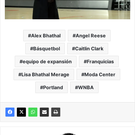
Alex Bhathal
Angel Reese
Básquetbol
Caitlin Clark
equipo de expansión
Franquicias
Lisa Bhathal Merage
Moda Center
Portland
WNBA