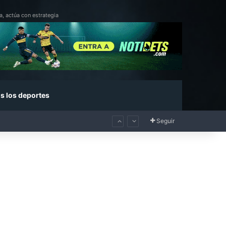
a, actúa con estrategia
s los deportes
Seguir