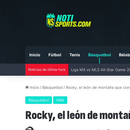
Inicio
Fútbol
Tenis
Básquetbol
Béisb
Noticias de última hora
Liga MX vs MLS All-Star Game 20
Inicio
/
Básquetbol
/
Rocky, el león de montaña que con
Básquetbol
NBA
Rocky, el león de monta