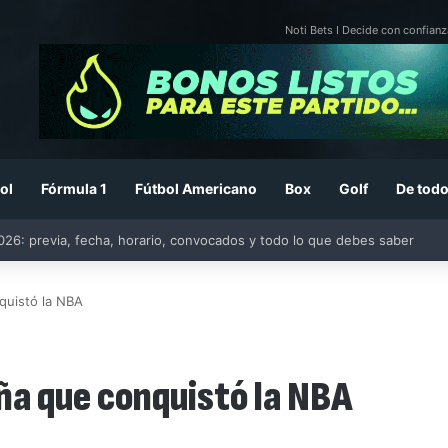
Noti Bets I Decide con confianz
ol
Fórmula 1
Fútbol Americano
Box
Golf
De todo
26: previa, fecha, horario, convocados y todo lo que debes saber
quistó la NBA
ña que conquistó la NBA