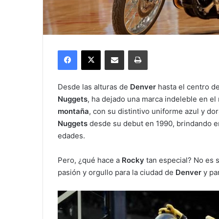
Facebook
X
Compartir por correo electrónico
Imprimir
Desde las alturas de
Denver
hasta el centro de
Nuggets
, ha dejado una marca indeleble en e
montaña
, con su distintivo uniforme azul y do
Nuggets
desde su debut en 1990, brindando ent
edades.
Pero, ¿qué hace a
Rocky
tan especial? No es 
pasión y orgullo para la ciudad de
Denver
y pa