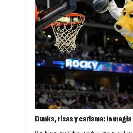
Dunks, risas y carisma: la magi
Desde sus acrobáticos dunks a ciegas hasta su