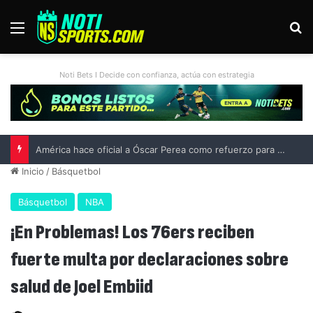
Menú
B
Noti Bets I Decide con confianza, actúa con estrategia
América hace oficial a Óscar Perea como refuerzo para el Apertura 2026
Inicio
/
Básquetbol
Básquetbol
NBA
¡En Problemas! Los 76ers reciben
fuerte multa por declaraciones sobre
salud de Joel Embiid