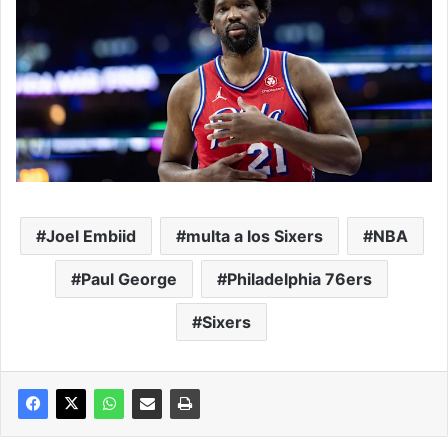
Joel Embiid
multa a los Sixers
NBA
Paul George
Philadelphia 76ers
Sixers