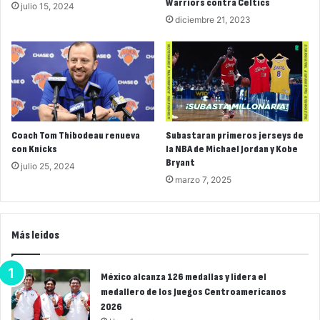
Warriors contra Celtics
julio 15, 2024
diciembre 21, 2023
Coach Tom Thibodeau renueva
Subastaran primeros jerseys de
con Knicks
la NBA de Michael Jordan y Kobe
Bryant
julio 25, 2024
marzo 7, 2025
Más leídos
México alcanza 126 medallas y lidera el
medallero de los Juegos Centroamericanos
2026