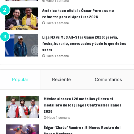
Hace 1 semana
América hace oficial a Óscar Perea como
refuerzo para el Apertura 2026
Hace 1 semana
Liga MX vs MLS All-Star Game 2026: previa,
fecha, horario, convocados y todo lo que debes
saber
Hace 1 semana
Popular
Reciente
Comentarios
México alcanza 126 medallas y lidera el
medallero de los Juegos Centroamericanos
2026
Hace 1 semana
Édgar ‘Chato’ Ramírez: El Nuevo Rostro del
Boxeo Mexicano