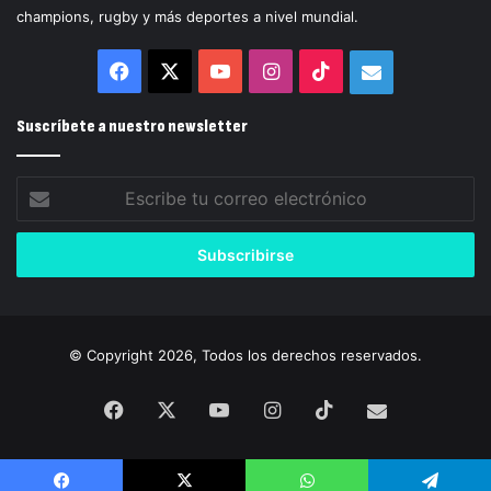
champions, rugby y más deportes a nivel mundial.
Facebook
X
YouTube
Instagram
TikTok
Correo
electrónico
Suscríbete a nuestro newsletter
Escribe
tu
correo
electrónico
© Copyright 2026, Todos los derechos reservados.
Facebook
X
YouTube
Instagram
TikTok
Correo
electrónico