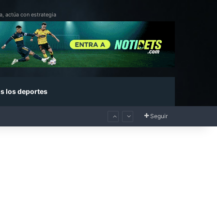
a, actúa con estrategia
s los deportes
Seguir