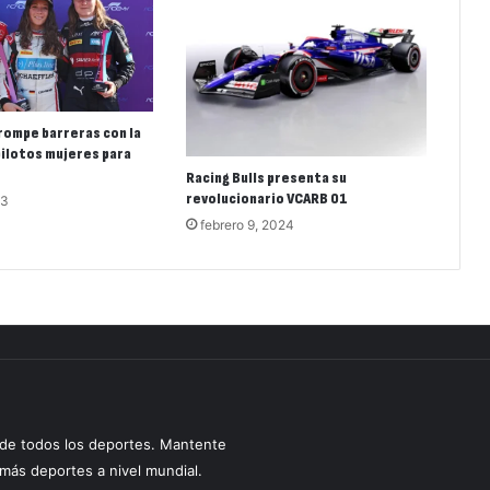
rompe barreras con la
pilotos mujeres para
Racing Bulls presenta su
revolucionario VCARB 01
23
febrero 9, 2024
s de todos los deportes. Mantente
y más deportes a nivel mundial.