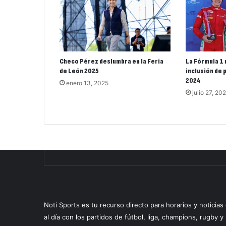
Checo Pérez deslumbra en la Feria
La Fórmula 1 
de León 2025
inclusión de 
2024
enero 13, 2025
julio 27, 20
Noti Sports es tu recurso directo para horarios y noticia
al día con los partidos de fútbol, liga, champions, rugby 