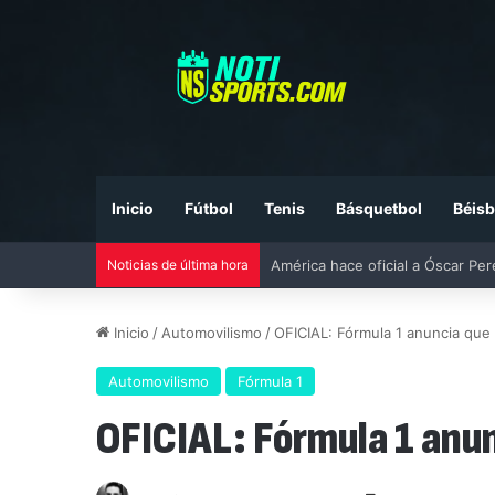
Inicio
Fútbol
Tenis
Básquetbol
Béisb
Noticias de última hora
Liga MX vs MLS All-Star Game 20
Inicio
/
Automovilismo
/
OFICIAL: Fórmula 1 anuncia que
Automovilismo
Fórmula 1
OFICIAL: Fórmula 1 anun