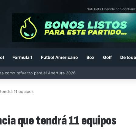
Noti Bets I Decide con confianz
ol
Fórmula 1
Fútbol Americano
Box
Golf
De todo
26: previa, fecha, horario, convocados y todo lo que debes saber
 tendrá 11 equipos
cia que tendrá 11 equipos