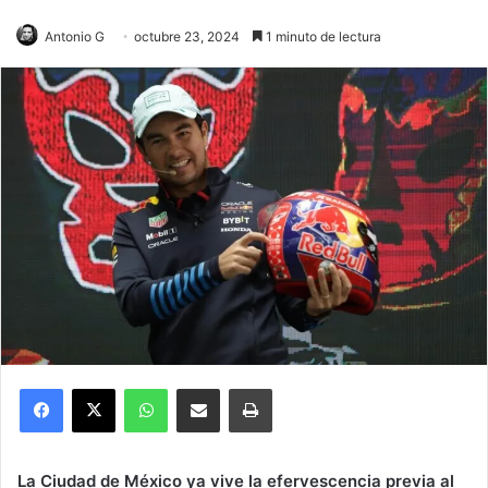
Antonio G
octubre 23, 2024
1 minuto de lectura
Facebook
X
WhatsApp
Compartir por correo electrónico
Imprimir
La Ciudad de México ya vive la efervescencia previa al