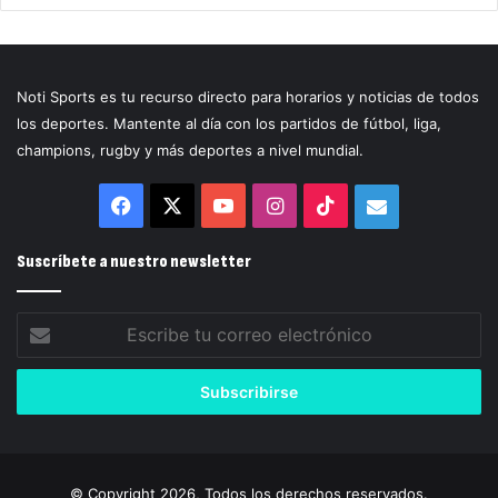
Noti Sports es tu recurso directo para horarios y noticias de todos
los deportes. Mantente al día con los partidos de fútbol, liga,
champions, rugby y más deportes a nivel mundial.
Facebook
X
YouTube
Instagram
TikTok
Correo
electrónico
Suscríbete a nuestro newsletter
Escribe
tu
correo
electrónico
© Copyright 2026, Todos los derechos reservados.