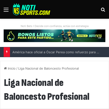
Menú
B
Noti Bets I Decide con confianza, actúa con estrategia
América hace oficial a Óscar Perea como refuerzo para el Apertura 2026
Inicio
/
Liga Nacional de Baloncesto Profesional
Liga Nacional de
Baloncesto Profesional