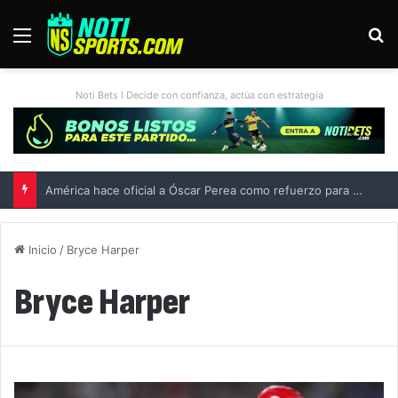
Menú
B
Noti Bets I Decide con confianza, actúa con estrategia
América hace oficial a Óscar Perea como refuerzo para el Apertura 2026
Inicio
/
Bryce Harper
Bryce Harper