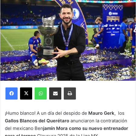
Facebook
X
WhatsApp
Compartir por correo electrónico
Imprimir
¡Humo blanco! A un día del despido de
Mauro Gerk
, los
Gallos Blancos del Querétaro
anunciaron la contratación
del mexicano Ben
jamín Mora como su nuevo entrenador
para el torneo
Clausura 2025 de la Liga MX.