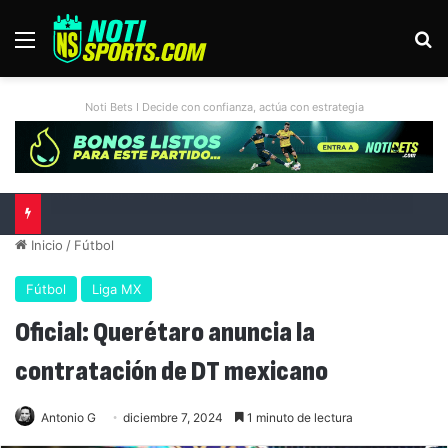
Menú
B
Noti Bets I Decide con confianza, actúa con estrategia
Liga MX vs MLS All-Star Game 2026: previa, fecha, horario, convocados y todo lo que debes saber
Inicio
/
Fútbol
Fútbol
Liga MX
Oficial: Querétaro anuncia la
contratación de DT mexicano
Antonio G
diciembre 7, 2024
1 minuto de lectura