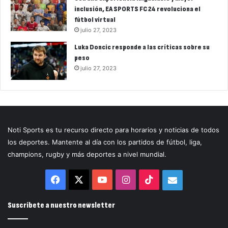
inclusión, EA SPORTS FC 24 revoluciona el
fútbol virtual
julio 27, 2023
Luka Doncic responde a las críticas sobre su
peso
julio 27, 2023
Noti Sports es tu recurso directo para horarios y noticias de todos
los deportes. Mantente al día con los partidos de fútbol, liga,
champions, rugby y más deportes a nivel mundial.
Facebook
X
YouTube
Instagram
TikTok
Correo
electrónico
Suscríbete a nuestro newsletter