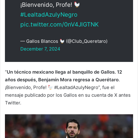
¡Bienvenido, Profe!
#LealtadAzulyNegro
pic.twitter.com/0nV4JlGTNK
— Gallos Blancos
(@Club_Queretaro)
December 7, 2024
“
Un técnico mexicano llega al banquillo de Gallos. 12
años después, Benjamín Mora regresa a Querétaro
.
¡Bienvenido, Profe!
#LealtadAzulyNegro”, fue el
mensaje publicado por los Gallos en su cuenta de X antes
Twitter.