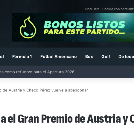
Noti Bets I Decide con confianz
ol
Fórmula 1
Fútbol Americano
Box
Golf
De todo
rea como refuerzo para el Apertura 2026
o de Austria y Checo Pérez vuelve a abandonar
a el Gran Premio de Austria y 