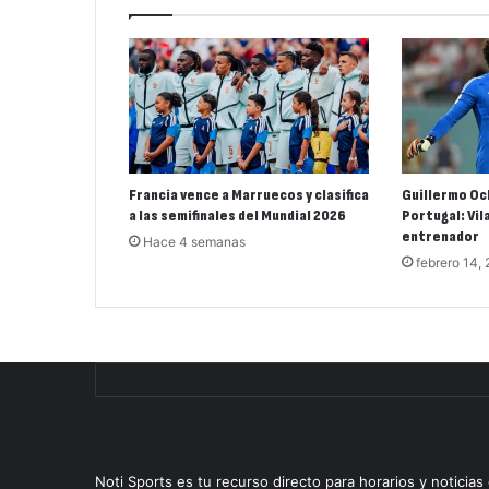
Francia vence a Marruecos y clasifica
Guillermo Oc
a las semifinales del Mundial 2026
Portugal: Vil
entrenador
Hace 4 semanas
febrero 14,
Noti Sports es tu recurso directo para horarios y noticia