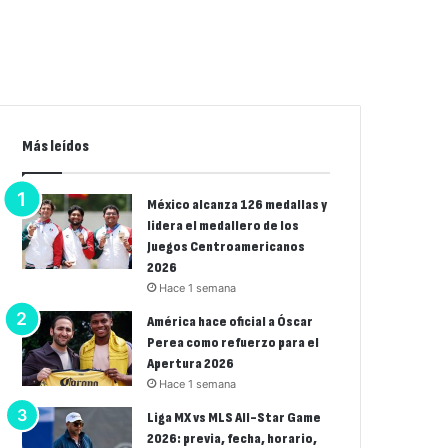
Más leídos
México alcanza 126 medallas y
lidera el medallero de los
Juegos Centroamericanos
2026
Hace 1 semana
América hace oficial a Óscar
Perea como refuerzo para el
Apertura 2026
Hace 1 semana
Liga MX vs MLS All-Star Game
2026: previa, fecha, horario,