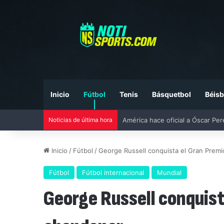
Inicio
Fútbol
Tenis
Básquetbol
Béisb
América hace oficial a Óscar Pe
Noticias de última hora
Inicio
/
Fútbol
/
George Russell conquista el Gran Premi
Fútbol
Fútbol internacional
Mundial
George Russell conquist