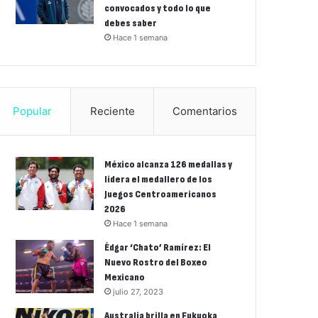
convocados y todo lo que
debes saber
Hace 1 semana
Popular
Reciente
Comentarios
México alcanza 126 medallas y
lidera el medallero de los
Juegos Centroamericanos
2026
Hace 1 semana
Édgar ‘Chato’ Ramírez: El
Nuevo Rostro del Boxeo
Mexicano
julio 27, 2023
Australia brilla en Fukuoka