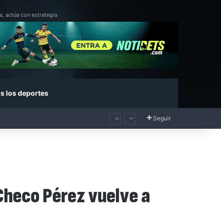
a, actúa con estrategia
s los deportes
Seguir
Checo Pérez vuelve a