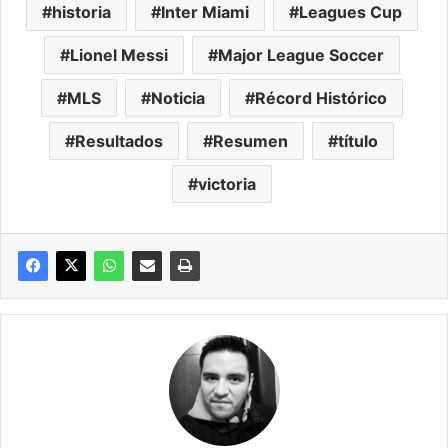
historia
Inter Miami
Leagues Cup
Lionel Messi
Major League Soccer
MLS
Noticia
Récord Histórico
Resultados
Resumen
título
victoria