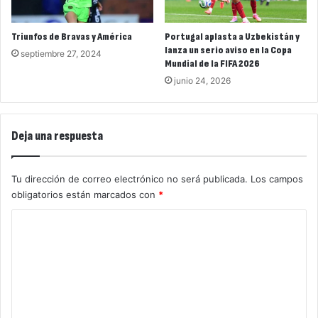
Triunfos de Bravas y América
Portugal aplasta a Uzbekistán y
lanza un serio aviso en la Copa
septiembre 27, 2024
Mundial de la FIFA 2026
junio 24, 2026
Deja una respuesta
Tu dirección de correo electrónico no será publicada.
Los campos
obligatorios están marcados con
*
C
o
m
e
n