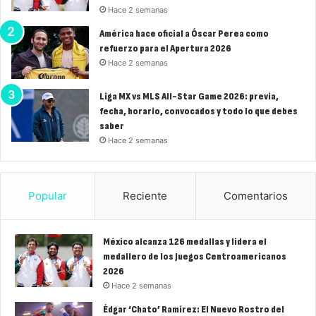
Hace 2 semanas
América hace oficial a Óscar Perea como
refuerzo para el Apertura 2026
Hace 2 semanas
Liga MX vs MLS All-Star Game 2026: previa,
fecha, horario, convocados y todo lo que debes
saber
Hace 2 semanas
Popular
Reciente
Comentarios
México alcanza 126 medallas y lidera el
medallero de los Juegos Centroamericanos
2026
Hace 2 semanas
Édgar ‘Chato’ Ramírez: El Nuevo Rostro del