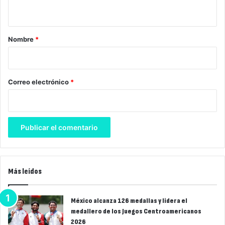
t
a
r
Nombre
*
i
o
*
Correo electrónico
*
Más leídos
México alcanza 126 medallas y lidera el
medallero de los Juegos Centroamericanos
2026