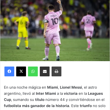
Facebook
X
WhatsApp
Compartir por correo electrónico
Imprimir
En una noche mágica en
Miami
,
Lionel
Messi
, el astro
argentino, llevó al
Inter
Miami
a la
victoria
en la
Leagues
Cup
, sumando su
título
número 44 y convirtiéndose en el
futbolista
más
ganador
de la
historia
. Este
triunfo
no solo