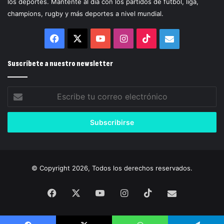
los deportes. Mantente al día con los partidos de fútbol, liga,
champions, rugby y más deportes a nivel mundial.
Facebook
X
YouTube
Instagram
TikTok
Correo
electrónico
Suscríbete a nuestro newsletter
Escribe
tu
correo
electrónico
© Copyright 2026, Todos los derechos reservados.
Facebook
X
YouTube
Instagram
TikTok
Correo
electrónico