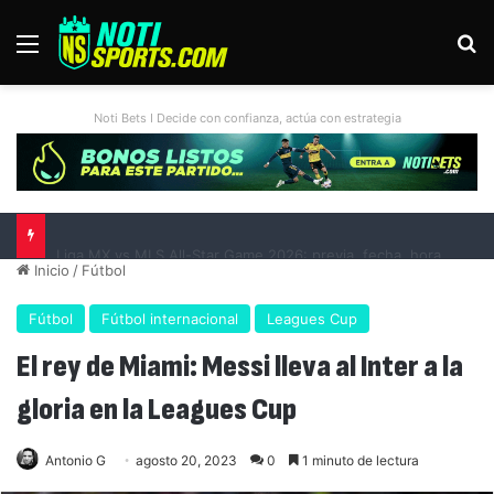
Menú
B
Noti Bets I Decide con confianza, actúa con estrategia
Liga MX vs MLS All-Star Game 2026: previa, fecha, horario, convocados y todo lo que debes saber
Inicio
/
Fútbol
Fútbol
Fútbol internacional
Leagues Cup
El rey de Miami: Messi lleva al Inter a la
gloria en la Leagues Cup
Antonio G
agosto 20, 2023
0
1 minuto de lectura