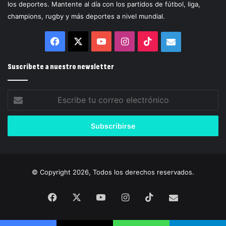
los deportes. Mantente al día con los partidos de fútbol, liga,
champions, rugby y más deportes a nivel mundial.
Facebook
X
YouTube
Instagram
TikTok
Correo
electrónico
Suscríbete a nuestro newsletter
Escribe
tu
correo
electrónico
© Copyright 2026, Todos los derechos reservados.
Facebook
X
YouTube
Instagram
TikTok
Correo
electrónico