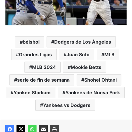
béisbol
Dodgers de Los Ángeles
Grandes Ligas
Juan Soto
MLB
MLB 2024
Mookie Betts
serie de fin de semana
Shohei Ohtani
Yankee Stadium
Yankees de Nueva York
Yankees vs Dodgers