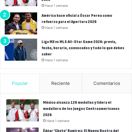
Hace 1 semana
América hace oficial a Óscar Perea como
refuerzo para el Apertura 2026
Hace 1 semana
Liga MX vs MLS All-Star Game 2026: previa,
fecha, horario, convocados y todo lo que debes
saber
Hace 1 semana
Popular
Reciente
Comentarios
México alcanza 126 medallas y lidera el
medallero de los Juegos Centroamericanos
2026
Hace 1 semana
Édgar ‘Chato’ Ramírez: El Nuevo Rostro del