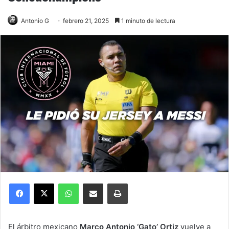
Antonio G
febrero 21, 2025
1 minuto de lectura
Facebook
X
WhatsApp
Compartir por correo electrónico
Imprimir
El árbitro mexicano
Marco Antonio ‘Gato’ Ortiz
vuelve a