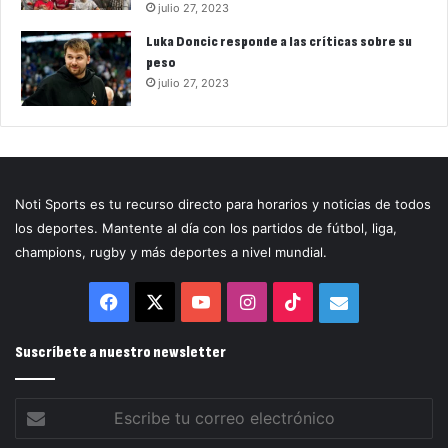
julio 27, 2023
Luka Doncic responde a las críticas sobre su
peso
julio 27, 2023
Noti Sports es tu recurso directo para horarios y noticias de todos
los deportes. Mantente al día con los partidos de fútbol, liga,
champions, rugby y más deportes a nivel mundial.
Facebook
X
YouTube
Instagram
TikTok
Correo
electrónico
Suscríbete a nuestro newsletter
Escribe
tu