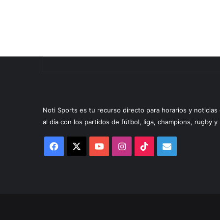
Noti Sports es tu recurso directo para horarios y noticia
al día con los partidos de fútbol, liga, champions, rugby 
Facebook
X
YouTube
Instagram
TikTok
Correo
electrónico