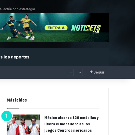
a, actúa con estrategia
s los deportes
Seguir
Más leídos
México alcanza 126 medallas y
lidera el medallero de los
Juegos Centroamericanos