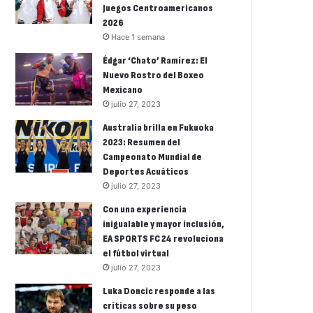
Juegos Centroamericanos
2026
Hace 1 semana
Édgar ‘Chato’ Ramírez: El
Nuevo Rostro del Boxeo
Mexicano
julio 27, 2023
Australia brilla en Fukuoka
2023: Resumen del
Campeonato Mundial de
Deportes Acuáticos
julio 27, 2023
Con una experiencia
inigualable y mayor inclusión,
EA SPORTS FC 24 revoluciona
el fútbol virtual
julio 27, 2023
Luka Doncic responde a las
críticas sobre su peso