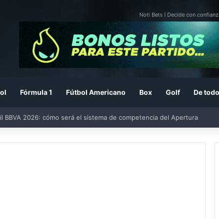
Noti Bets I Decide con confianz
ol
Fórmula 1
Fútbol Americano
Box
Golf
De todo
il BBVA 2026: cómo será el sistema de competencia del Apertura