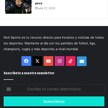
peso
julio 27, 2023
Noti Sports es tu recurso directo para horarios y noticias de todos
los deportes. Mantente al día con los partidos de fútbol, liga,
champions, rugby y más deportes a nivel mundial.
Facebook
X
YouTube
Instagram
TikTok
Correo
electrónico
Suscríbete a nuestro newsletter
Escribe
tu
correo
electrónico