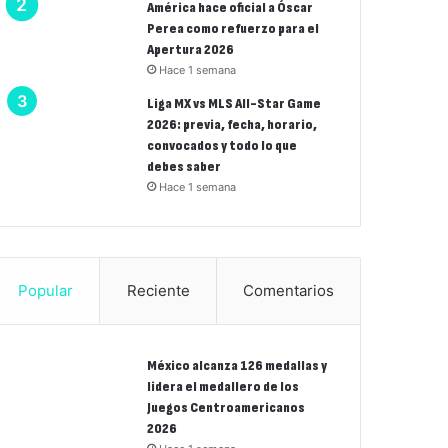
América hace oficial a Óscar
Perea como refuerzo para el
Apertura 2026
Hace 1 semana
Liga MX vs MLS All-Star Game
2026: previa, fecha, horario,
convocados y todo lo que
debes saber
Hace 1 semana
Popular
Reciente
Comentarios
México alcanza 126 medallas y
lidera el medallero de los
Juegos Centroamericanos
2026