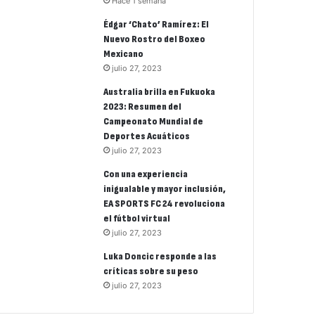
Hace 1 semana
Édgar ‘Chato’ Ramírez: El
Nuevo Rostro del Boxeo
Mexicano
julio 27, 2023
Australia brilla en Fukuoka
2023: Resumen del
Campeonato Mundial de
Deportes Acuáticos
julio 27, 2023
Con una experiencia
inigualable y mayor inclusión,
EA SPORTS FC 24 revoluciona
el fútbol virtual
julio 27, 2023
Luka Doncic responde a las
críticas sobre su peso
julio 27, 2023