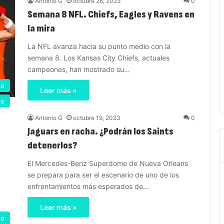
Antonio G
octubre 26, 2023
0
Semana 8 NFL. Chiefs, Eagles y Ravens en
la mira
La NFL avanza hacia su punto medio con la
semana 8. Los Kansas City Chiefs, actuales
campeones, han mostrado su…
no
Leer más »
no
Antonio G
octubre 19, 2023
0
Jaguars en racha. ¿Podrán los Saints
detenerlos?
El Mercedes-Benz Superdome de Nueva Orleans
se prepara para ser el escenario de uno de los
enfrentamientos más esperados de…
Leer más »
no