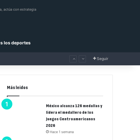
a, actúa con estrategia
s los deportes
Seguir
Más leídos
México alcanza 126 medallas y
lidera el medallero de los
Juegos Centroamericanos
2026
Hace 1 semana