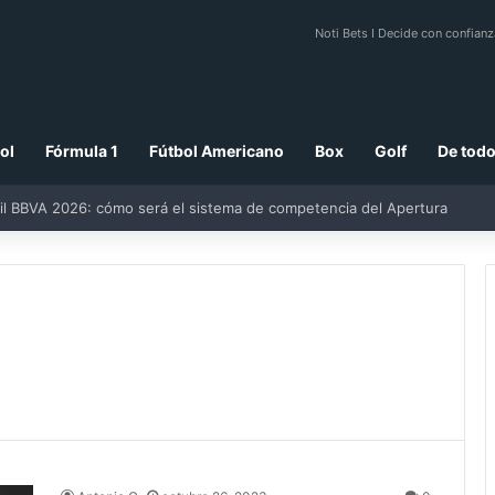
Noti Bets I Decide con confianz
ol
Fórmula 1
Fútbol Americano
Box
Golf
De todo
il BBVA 2026: cómo será el sistema de competencia del Apertura