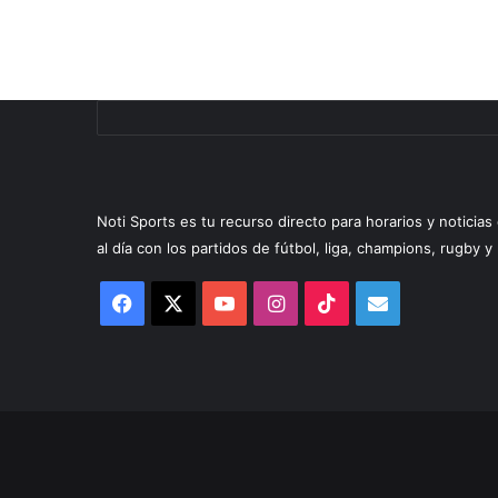
Noti Sports es tu recurso directo para horarios y noticia
al día con los partidos de fútbol, liga, champions, rugby 
Facebook
X
YouTube
Instagram
TikTok
Correo
electrónico