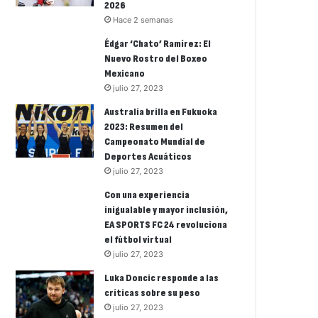
2026
Hace 2 semanas
Édgar ‘Chato’ Ramírez: El
Nuevo Rostro del Boxeo
Mexicano
julio 27, 2023
Australia brilla en Fukuoka
2023: Resumen del
Campeonato Mundial de
Deportes Acuáticos
julio 27, 2023
Con una experiencia
inigualable y mayor inclusión,
EA SPORTS FC 24 revoluciona
el fútbol virtual
julio 27, 2023
Luka Doncic responde a las
críticas sobre su peso
julio 27, 2023