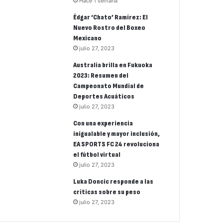
Hace 1 semana
Édgar ‘Chato’ Ramírez: El
Nuevo Rostro del Boxeo
Mexicano
julio 27, 2023
Australia brilla en Fukuoka
2023: Resumen del
Campeonato Mundial de
Deportes Acuáticos
julio 27, 2023
Con una experiencia
inigualable y mayor inclusión,
EA SPORTS FC 24 revoluciona
el fútbol virtual
julio 27, 2023
Luka Doncic responde a las
críticas sobre su peso
julio 27, 2023