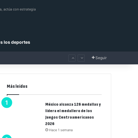
a, actúa con estrategia
s los deportes
Seguir
Más leídos
México alcanza 126 medallas y
lidera el medallero de los
Juegos Centroamericanos
2026
Hace 1 semana