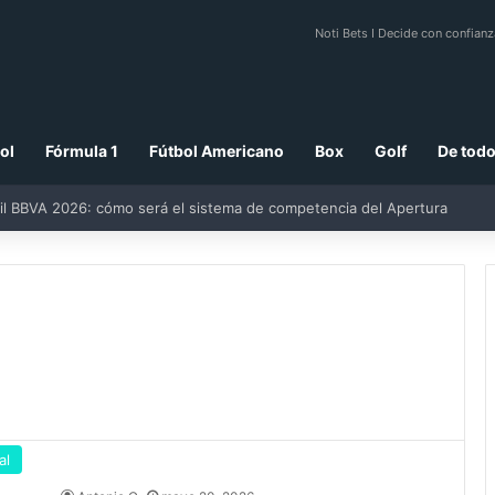
Noti Bets I Decide con confianz
ol
Fórmula 1
Fútbol Americano
Box
Golf
De todo
al