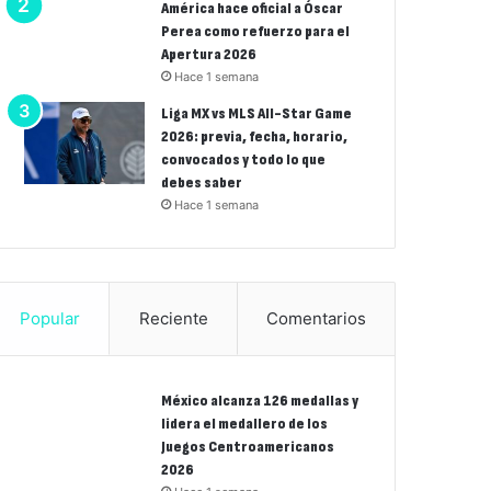
América hace oficial a Óscar
Perea como refuerzo para el
Apertura 2026
Hace 1 semana
Liga MX vs MLS All-Star Game
2026: previa, fecha, horario,
convocados y todo lo que
debes saber
Hace 1 semana
Popular
Reciente
Comentarios
México alcanza 126 medallas y
lidera el medallero de los
Juegos Centroamericanos
2026