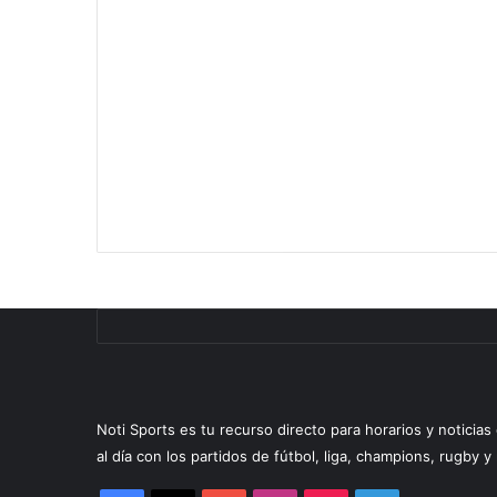
Noti Sports es tu recurso directo para horarios y noticia
al día con los partidos de fútbol, liga, champions, rugby 