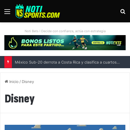
Menú
B
Noti Bets I Decide con confianza, actúa con estrategia
México Sub-20 derrota a Costa Rica y clasifica a cuartos del Campeonato Sub-20 de Concacaf
Inicio
/
Disney
Disney