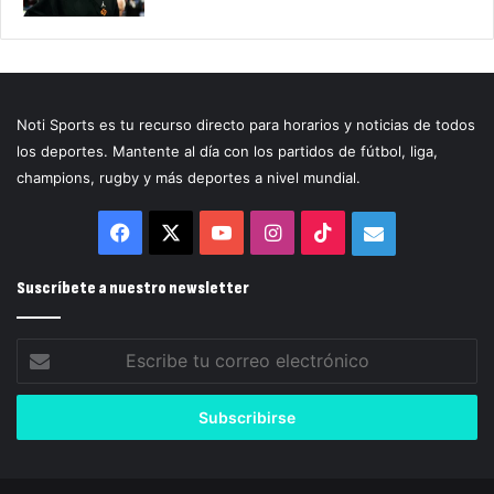
Noti Sports es tu recurso directo para horarios y noticias de todos
los deportes. Mantente al día con los partidos de fútbol, liga,
champions, rugby y más deportes a nivel mundial.
Facebook
X
YouTube
Instagram
TikTok
Correo
electrónico
Suscríbete a nuestro newsletter
Escribe
tu
correo
electrónico