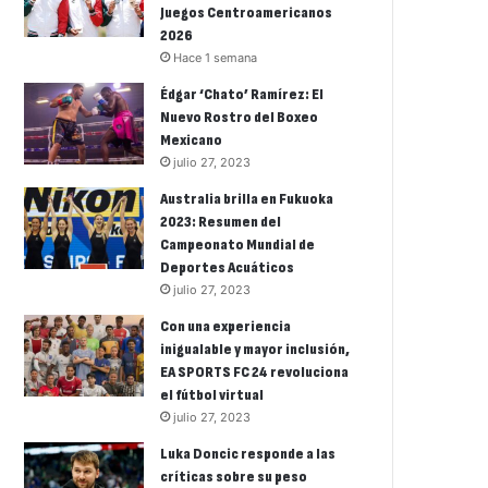
Juegos Centroamericanos
2026
Hace 1 semana
Édgar ‘Chato’ Ramírez: El
Nuevo Rostro del Boxeo
Mexicano
julio 27, 2023
Australia brilla en Fukuoka
2023: Resumen del
Campeonato Mundial de
Deportes Acuáticos
julio 27, 2023
Con una experiencia
inigualable y mayor inclusión,
EA SPORTS FC 24 revoluciona
el fútbol virtual
julio 27, 2023
Luka Doncic responde a las
críticas sobre su peso