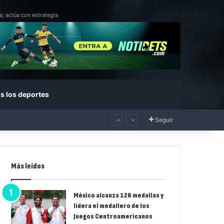
a, actúa con estrategia
s los deportes
Seguir
Más leídos
México alcanza 126 medallas y
lidera el medallero de los
Juegos Centroamericanos