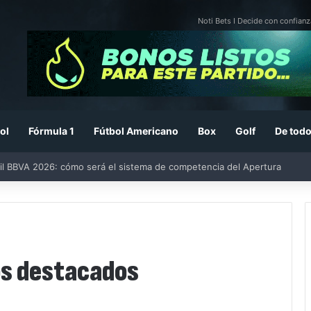
Noti Bets I Decide con confianz
ol
Fórmula 1
Fútbol Americano
Box
Golf
De todo
il BBVA 2026: cómo será el sistema de competencia del Apertura
os destacados