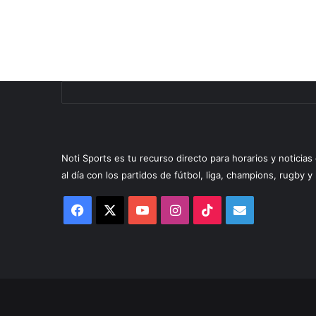
Noti Sports es tu recurso directo para horarios y noticia
al día con los partidos de fútbol, liga, champions, rugby 
Facebook
X
YouTube
Instagram
TikTok
Correo
electrónico