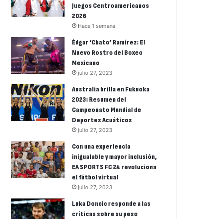
Juegos Centroamericanos
2026
Hace 1 semana
Édgar ‘Chato’ Ramírez: El
Nuevo Rostro del Boxeo
Mexicano
julio 27, 2023
Australia brilla en Fukuoka
2023: Resumen del
Campeonato Mundial de
Deportes Acuáticos
julio 27, 2023
Con una experiencia
inigualable y mayor inclusión,
EA SPORTS FC 24 revoluciona
el fútbol virtual
julio 27, 2023
Luka Doncic responde a las
críticas sobre su peso