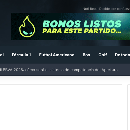
Noti Bets I Decide con confianz
ol
Fórmula 1
Fútbol Americano
Box
Golf
De todo
il BBVA 2026: cómo será el sistema de competencia del Apertura