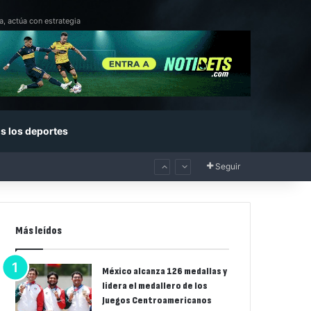
a, actúa con estrategia
s los deportes
Seguir
Más leídos
México alcanza 126 medallas y
lidera el medallero de los
Juegos Centroamericanos