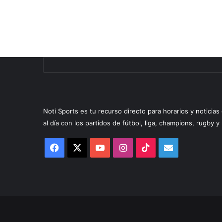
Noti Sports es tu recurso directo para horarios y noticia
al día con los partidos de fútbol, liga, champions, rugby 
Facebook
X
YouTube
Instagram
TikTok
Correo
electrónico