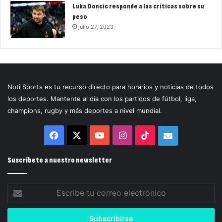
Luka Doncic responde a las críticas sobre su
peso
julio 27, 2023
Noti Sports es tu recurso directo para horarios y noticias de todos
los deportes. Mantente al día con los partidos de fútbol, liga,
champions, rugby y más deportes a nivel mundial.
Facebook
X
YouTube
Instagram
TikTok
Correo
electrónico
Suscríbete a nuestro newsletter
Escribe
tu
correo
electrónico