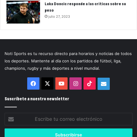
Luka Doncic responde a las críticas sobre su
peso
julio 27, 2023
Noti Sports es tu recurso directo para horarios y noticias de todos
los deportes. Mantente al día con los partidos de fútbol, liga,
champions, rugby y más deportes a nivel mundial.
Facebook
X
YouTube
Instagram
TikTok
Correo
electrónico
Suscríbete a nuestro newsletter
Escribe
tu
correo
electrónico