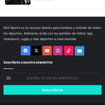
Noti Sports es tu recurso directo para horarios y noticias de todos
los deportes. Mantente al día con los partidos de fútbol, liga,
champions, rugby y más deportes a nivel mundial.
Facebook
X
YouTube
Instagram
TikTok
Correo
electrónico
Suscríbete a nuestro newsletter
Escribe
tu
correo
electrónico