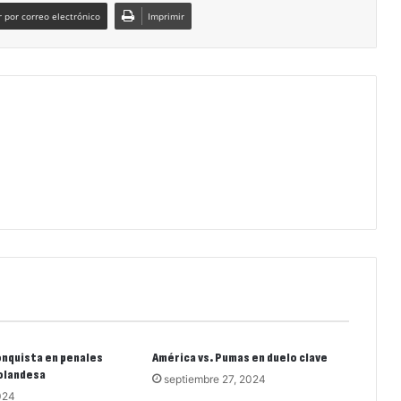
 por correo electrónico
Imprimir
nquista en penales
América vs. Pumas en duelo clave
olandesa
septiembre 27, 2024
024