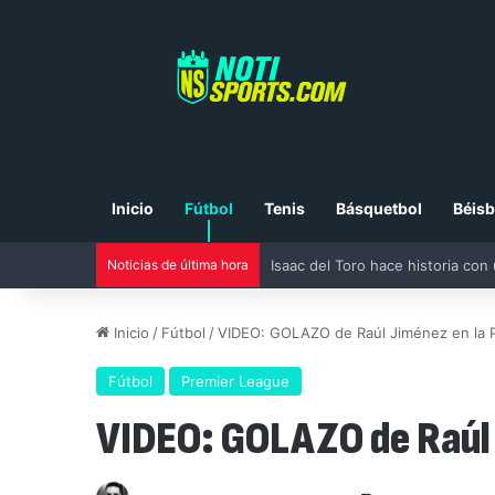
Inicio
Fútbol
Tenis
Básquetbol
Béisb
Noticias de última hora
Isaac del Toro hace historia con
Inicio
/
Fútbol
/
VIDEO: GOLAZO de Raúl Jiménez en la 
Fútbol
Premier League
VIDEO: GOLAZO de Raúl 