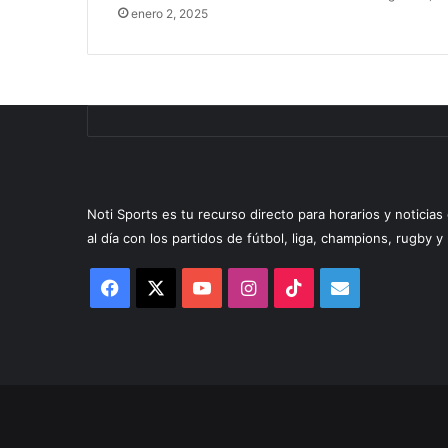
enero 2, 2025
Noti Sports es tu recurso directo para horarios y noticia
al día con los partidos de fútbol, liga, champions, rugby 
Facebook
X
YouTube
Instagram
TikTok
Correo
electrónico