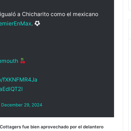
igualó a Chicharito como el mexicano
emierEnMax
.
emouth
.co/fXKNFMR4Ja
xaEdlQT2l
)
December 29, 2024
Cottagers fue bien aprovechado por el delantero