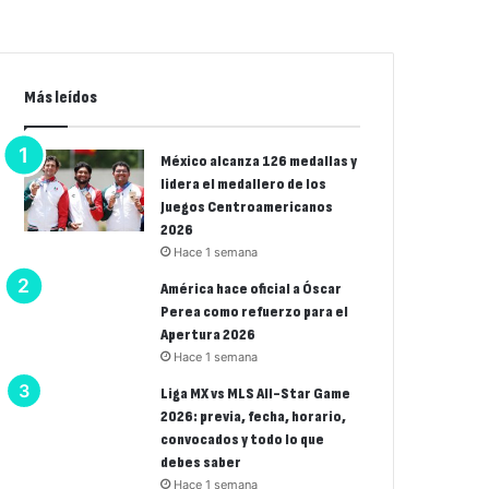
Más leídos
México alcanza 126 medallas y
lidera el medallero de los
Juegos Centroamericanos
2026
Hace 1 semana
América hace oficial a Óscar
Perea como refuerzo para el
Apertura 2026
Hace 1 semana
Liga MX vs MLS All-Star Game
2026: previa, fecha, horario,
convocados y todo lo que
debes saber
Hace 1 semana