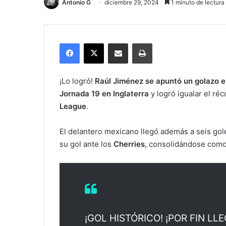
Antonio G
diciembre 29, 2024
1 minuto de lectura
Facebook
X
Compartir por correo electrónico
Imprimir
¡Lo logró!
Raúl Jiménez se apuntó un golazo en
Jornada 19 en Inglaterra
y logró igualar el ré
League
.
El delantero mexicano llegó además a seis gol
su gol ante los
Cherries
, consolidándose como
¡GOL HISTÓRICO! ¡POR FIN LLE