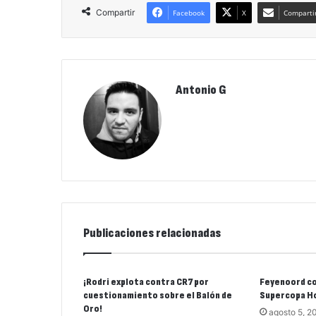
Compartir
Facebook
X
Compartir
Antonio G
Publicaciones relacionadas
¡Rodri explota contra CR7 por
Feyenoord co
cuestionamiento sobre el Balón de
Supercopa H
Oro!
agosto 5, 2