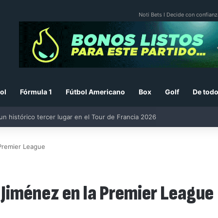
Noti Bets I Decide con confianz
ol
Fórmula 1
Fútbol Americano
Box
Golf
De todo
 un histórico tercer lugar en el Tour de Francia 2026
Premier League
Jiménez en la Premier League