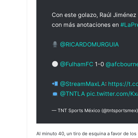
Con este golazo, Raúl Jiménez 
con más anotaciones en
#LaPr
@RICARDOMURGUIA
@FulhamFC
1-0
@afcbourn
@StreamMaxLA
:
https://t
@TNTLA
pic.twitter.com/K
— TNT Sports México (@tntsportsmex
Al minuto 40, un tiro de esquina a favor de los