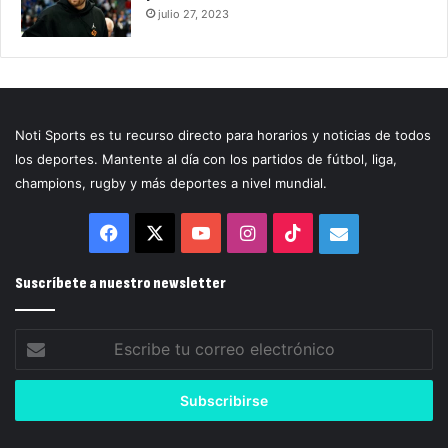
julio 27, 2023
Noti Sports es tu recurso directo para horarios y noticias de todos
los deportes. Mantente al día con los partidos de fútbol, liga,
champions, rugby y más deportes a nivel mundial.
Facebook
X
YouTube
Instagram
TikTok
Correo
electrónico
Suscríbete a nuestro newsletter
Escribe
tu
correo
electrónico