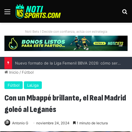
Menú
B
Noti Bets I Decide con confianza, actúa con estrategia
Nuevo formato de la Liga Femenil BBVA 2026: cómo será el sistema de competencia del Apertura
Inicio
/
Fútbol
Fútbol
LaLiga
Con un Mbappé brillante, el Real Madrid
goleó al Leganés
Antonio G
noviembre 24, 2024
1 minuto de lectura