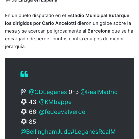
En un duelo disputado en el
Estadio Municipal Butarque,
los dirigidos por Carlo Ancelotti
dieron un golpe sobre la
mesa y se acercan peligrosamente al
Barcelona
que se ha
encargado de perder puntos contra equipos de menor
jerarquía.
@CDLeganes
0-3
@RealMadrid
43'
@KMbappe
66'
@fedeevalverde
85'
@BellinghamJude
#LeganésRealM