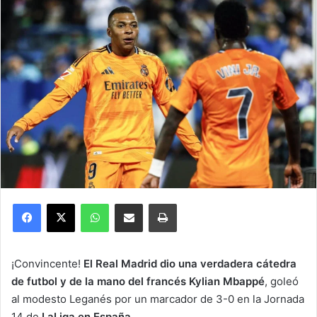
Facebook
X
WhatsApp
Compartir por correo electrónico
Imprimir
¡Convincente!
El Real Madrid dio una verdadera cátedra
de futbol y de la mano del francés Kylian Mbappé
, goleó
al modesto Leganés por un marcador de 3-0 en la Jornada
14 de
LaLiga en España
.