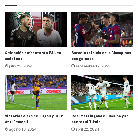
Selección enfrentará a E.U. en
Barcelona inicia en la Champions
amistoso
con goleada
julio 23, 2024
septiembre 19, 2023
Victorias clave de Tigres y Cruz
Real Madrid gana el Clásico y se
Azul Femenil
acerca al Título
agosto 18, 2024
abril 22, 2024