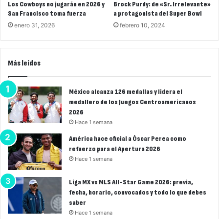
Los Cowboys no jugarán en 2026 y
Brock Purdy: de «Sr. Irrelevante»
San Francisco toma fuerza
a protagonista del Super Bowl
enero 31, 2026
febrero 10, 2024
Más leídos
México alcanza 126 medallas y lidera el
medallero de los Juegos Centroamericanos
2026
Hace 1 semana
América hace oficial a Óscar Perea como
refuerzo para el Apertura 2026
Hace 1 semana
Liga MX vs MLS All-Star Game 2026: previa,
fecha, horario, convocados y todo lo que debes
saber
Hace 1 semana