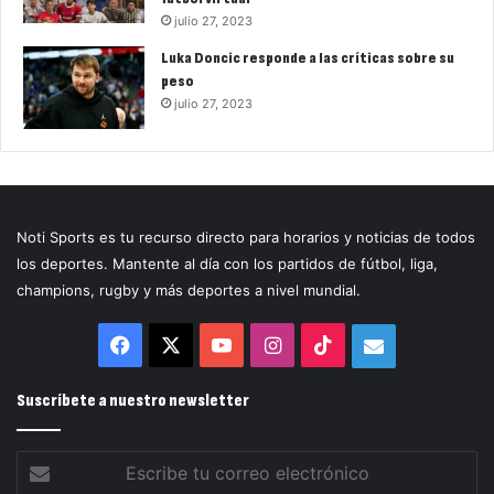
julio 27, 2023
Luka Doncic responde a las críticas sobre su
peso
julio 27, 2023
Noti Sports es tu recurso directo para horarios y noticias de todos
los deportes. Mantente al día con los partidos de fútbol, liga,
champions, rugby y más deportes a nivel mundial.
Facebook
X
YouTube
Instagram
TikTok
Correo
electrónico
Suscríbete a nuestro newsletter
Escribe
tu