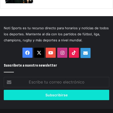
Noti Sports es tu recurso directo para horarios y noticias de todos
los deportes. Mantente al día con los partidos de fútbol, liga,
champions, rugby y más deportes a nivel mundial.
Facebook
X
YouTube
Instagram
TikTok
Correo
electrónico
Suscríbete a nuestro newsletter
Escribe
tu
correo
electrónico